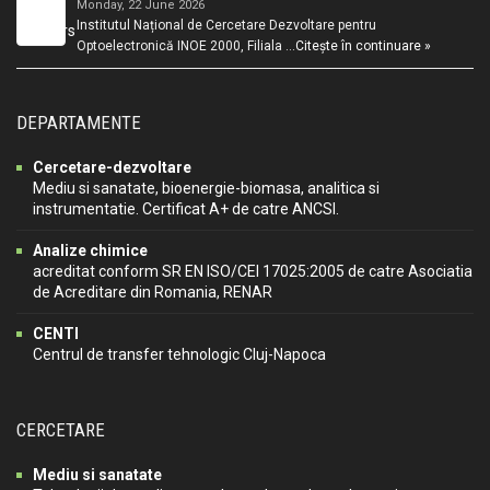
Monday, 22 June 2026
Institutul Național de Cercetare Dezvoltare pentru
Optoelectronică INOE 2000, Filiala …
Citește în continuare »
DEPARTAMENTE
Cercetare-dezvoltare
Mediu si sanatate, bioenergie-biomasa, analitica si
instrumentatie. Certificat A+ de catre ANCSI.
Analize chimice
acreditat conform SR EN ISO/CEI 17025:2005 de catre Asociatia
de Acreditare din Romania, RENAR
CENTI
Centrul de transfer tehnologic Cluj-Napoca
CERCETARE
Mediu si sanatate