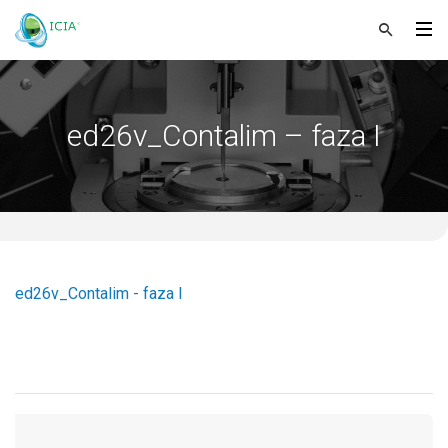
ed26v_Contalim – faza I
ed26v_Contalim - faza I