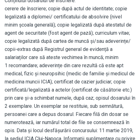
Conținutul dosarului de înscriere:
cerere de înscriere; copie după actul de identitate; copie
legalizată a diplomei/ certificatului de absolvire (nivel
minim școala generală); copie legalizată după atestatul de
agent de securitate (fost agent de pază); curriculum vitae;
copie legalizată după cartea de muncă și/sau adeverințe/
copii-extras după Registrul general de evidență a
salariaților care să ateste vechimea în muncă; minim
1 recomandare; adeverințe din care rezultă că este apt
medical, fizic și neuropsihic (medic de familie și medicul de
medicina muncii ICIA); certificat de cazier judiciar; copie
certificată/legalizată a actelor (certificat de căsătorie etc.)
prin care și-a schimbat numele, după caz; opisul dosarului în
2 exemplare. Un exemplar se restituie, sub semnătură,
persoanei care a depus dosarul. Fiecare filă din dosar se
numerotează, iar numărul total de file se consemnează în
opis. Data și locul desfășurării concursului: 11 martie 2019,
la sediul ICIA Cluj-Napoca. Informații suplimentare cu privire