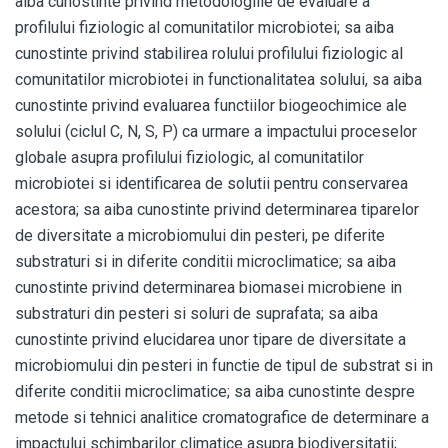
aiba cunostinte privind metodologiile de evaluare a
profilului fiziologic al comunitatilor microbiotei; sa aiba
cunostinte privind stabilirea rolului profilului fiziologic al
comunitatilor microbiotei in functionalitatea solului, sa aiba
cunostinte privind evaluarea functiilor biogeochimice ale
solului (ciclul C, N, S, P) ca urmare a impactului proceselor
globale asupra profilului fiziologic, al comunitatilor
microbiotei si identificarea de solutii pentru conservarea
acestora; sa aiba cunostinte privind determinarea tiparelor
de diversitate a microbiomului din pesteri, pe diferite
substraturi si in diferite conditii microclimatice; sa aiba
cunostinte privind determinarea biomasei microbiene in
substraturi din pesteri si soluri de suprafata; sa aiba
cunostinte privind elucidarea unor tipare de diversitate a
microbiomului din pesteri in functie de tipul de substrat si in
diferite conditii microclimatice; sa aiba cunostinte despre
metode si tehnici analitice cromatografice de determinare a
impactului schimbarilor climatice asupra biodiversitatii;