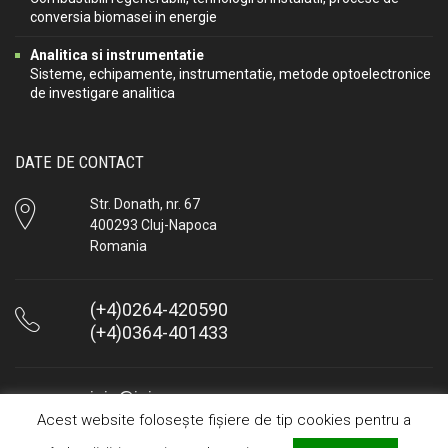
conversia biomasei in energie
Analitica si instrumentatie
Sisteme, echipamente, instrumentatie, metode optoelectronice
de investigare analitica
DATE DE CONTACT
Str. Donath, nr. 67
400293 Cluj-Napoca
Romania
(+4)0264-420590
(+4)0364-401433
icia@icia.ro
Acest website folosește fișiere de tip cookies pentru a
Raspundem in maxim 24 de ore