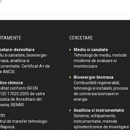
ri
RTAMENTE
CERCETARE
cetare-dezvoltare
Mediu si sanatate
u si sanatate, bioenergie-
Tehnologii de mediu, metode
asa, analitica si
moderne de evaluare si
rumentatie. Certificat A+ de
monitorizare
re ANCSI.
Bioenergie-biomasa
lize chimice
Combustibili regenerabili,
editat conform SR EN
tehnologii si instalatii, procese
/CEI 17025:2005 de catre
de conversia biomasei in
iatia de Acreditare din
energie
ania, RENAR
Analitica si instrumentatie
TI
Sisteme, echipamente,
rul de transfer tehnologic
instrumentatie, metode
j-Napoca
optoelectronice de investigare