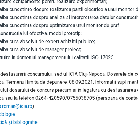
lizare echipamente pentru realizare experimentari
;
aiba cunostinte despre
realizarea partii electrice a
unui
monitor d
aiba cunostinta despre
analiza si interpretarea datelor constructi
aiba cunostinta despre
optimizarea
unui
monitor
de praf
constructia lui efectiva, model prototip;
aiba curs absolvit de expert achizitii publice;
aiba curs absolvit de manager proiect
;
truire in domeniul managementului calitatii ISO 17025.
 desfasurarii concursului: sediul ICIA Cluj-Napoca. Dosarele de co
. Termenul limita de depunere: 08.09.2021. Informatii suplimentare
nutul dosarului de concurs precum si in legatura cu desfasurarea c
a sau la telefon 0264-420590/0755038705 (persoana de contact:
ia.roman@icia.ro
).
ologie
că și bibliografie