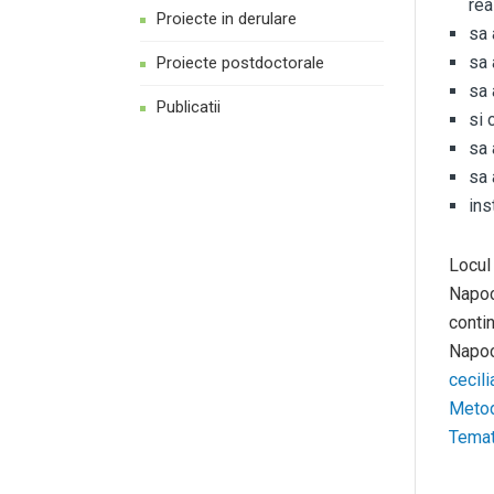
rea
Proiecte in derulare
sa 
sa 
Proiecte postdoctorale
sa 
Publicatii
si 
sa 
sa
i
ns
Locul
Napoca
conti
Napoc
cecil
Metod
Temati