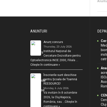
Anuntu
ANUNTURI
DEPA
Cer
Anunț concurs
Medi
Thursday, 23 July 2026
biom
Institutul Național de
inst
Cercetare Dezvoltare pentru
cat
Optoelectronică INOE 2000, Filiala …
Citește în continuare »
Ana
acr
Înscrierile sunt deschise
ISO
pentru Școala de Toamnă
Asoc
REESOURCE!
Rom
Monday, 6 July 2026
Vă invităm în 8 octombrie
CEN
2026, la Cluj-Napoca,
Cent
România, sau …
Citește în
Clu
continuare »