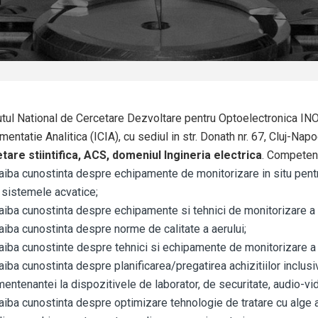
utul National de Cercetare Dezvoltare pentru Optoelectronica INOE
mentatie Analitica (ICIA), cu sediul in str. Donath nr. 67, Cluj-Na
tare stiintifica, ACS, domeniul Ingineria electrica
. Competent
aiba cunostinta despre
echipamente de monitorizare in situ pentr
 sistemele acvatice;
aiba cunostinta despre
echipamente si tehnici de monitorizare a c
aiba cunostinta despre
norme de calitate a aerului
;
aiba cunostinte despre
tehnici si echipamente de monitorizare a 
aiba cunostinta despre
planificarea/pregatirea achizitiilor inclus
mentenantei la dispozitivele de laborator, de securitate, audio-vi
aiba cunostinta despre
optimizare tehnologie de tratare cu alge a