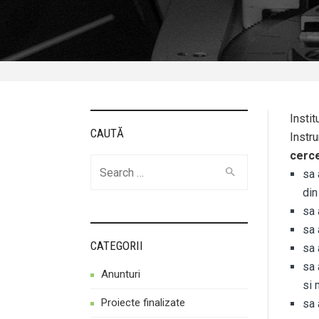
Instit
CAUTĂ
Instru
cerce
Cauta
sa 
din
sa 
sa 
CATEGORII
sa 
sa 
Anunturi
si 
Proiecte finalizate
sa 