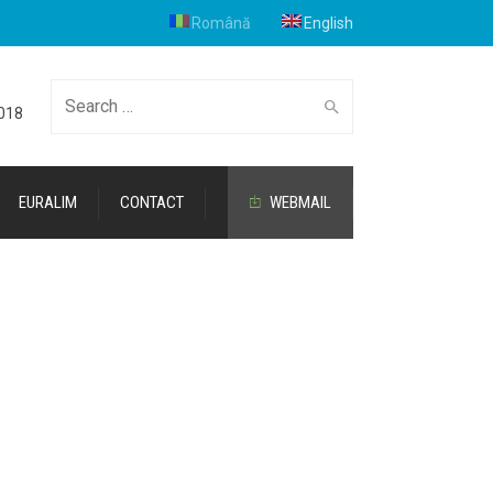
Română
English
Search
2018
EURALIM
CONTACT
WEBMAIL
for: