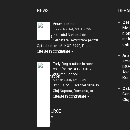
NEWS
DEPA
Cer
Anunț concurs
Medi
Thursday July 23rd, 2026
biom
Institutul Național de
inst
Cercetare Dezvoltare pentru
cat
Optoelectronică INOE 2000, Filiala …
Citește în continuare »
Ana
acr
Early Registration is now
ISO
open for the REESOURCE
Asoc
Autumn School!
Rom
Monday July 6th, 2026
Join us on 8 October 2026 in
CEN
Cluj-Napoca, Romania, or …
Cent
Citește în continuare »
Clu