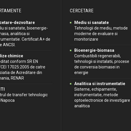
RTAMENTE
CERCETARE
cetare-dezvoltare
Mediu si sanatate
u si sanatate, bioenergie-
Tehnologii de mediu, metode
asa, analitica si
moderne de evaluare si
rumentatie. Certificat A+ de
monitorizare
re ANCSI.
Bioenergie-biomasa
lize chimice
Combustibili regenerabili,
editat conform SR EN
tehnologii si instalatii, procese
/CEI 17025:2005 de catre
de conversia biomasei in
iatia de Acreditare din
energie
ania, RENAR
Analitica si instrumentatie
TI
Sisteme, echipamente,
rul de transfer tehnologic
instrumentatie, metode
j-Napoca
optoelectronice de investigare
analitica