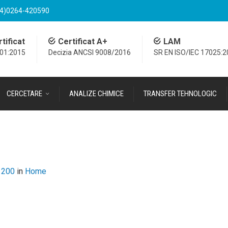
4)0264-420590
tificat
Certificat A+
LAM
001:2015
Decizia ANCSI 9008/2016
SR EN ISO/IEC 17025:
CERCETARE
ANALIZE CHIMICE
TRANSFER TEHNOLOGIC
 200
in
Home