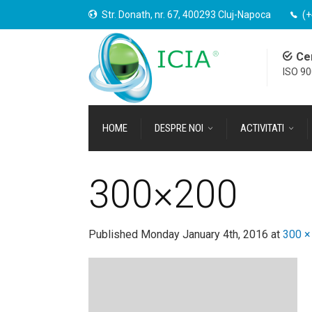
Str. Donath, nr. 67, 400293 Cluj-Napoca
(+
Cer
ISO 9
HOME
DESPRE NOI
ACTIVITATI
300×200
Published
Monday January 4th, 2016
at
300 ×