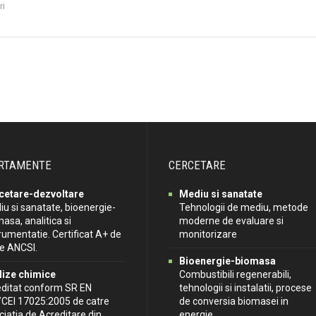
ri
RTAMENTE
CERCETARE
cetare-dezvoltare
Mediu si sanatate
u si sanatate, bioenergie-
Tehnologii de mediu, metode
asa, analitica si
moderne de evaluare si
rumentatie. Certificat A+ de
monitorizare
re ANCSI.
Bioenergie-biomasa
lize chimice
Combustibili regenerabili,
editat conform SR EN
tehnologii si instalatii, procese
/CEI 17025:2005 de catre
de conversia biomasei in
iatia de Acreditare din
energie