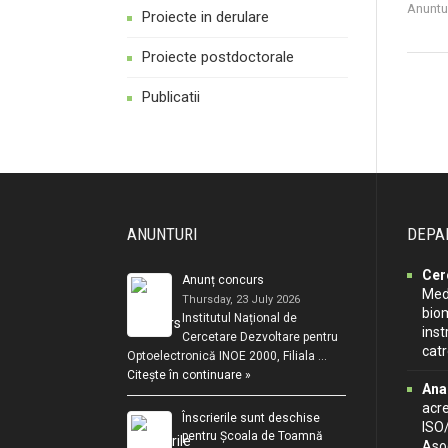
Anuntu
Proiecte in derulare
Proiecte postdoctorale
Publicatii
ANUNTURI
DEPA
Cer
Anunț concurs
Medi
Thursday, 23 July 2026
biom
Institutul Național de
inst
Cercetare Dezvoltare pentru
cat
Optoelectronică INOE 2000, Filiala …
Citește în continuare »
Ana
acr
Înscrierile sunt deschise
ISO
pentru Școala de Toamnă
Asoc