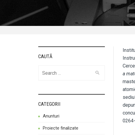
Instit
CAUTĂ
Instru
Cercet
Cauta
a mat
maste
atomi
sediu
CATEGORII
depune
concu
Anunturi
0264-
Proiecte finalizate