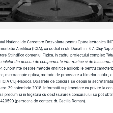
utul National de Cercetare Dezvoltare pentru Optoelectronica INOE
mentatie Analitica (ICIA), cu sediul in str. Donath nr. 67, Cluj-Na
are Stiintifica domeniul Fizica, in cadrul proiectului complex
Teh
erialelor din deseuri de echipamente informatice si de telecomuni
r, cunostinte despre metode analitice aplicabile pentru caracteri
ca, microscopie optica, metode de procesare a filmelor subtiri, el
l ICIA Cluj-Napoca. Dosarele de concurs se depun la secretariatu
re: 29 noiembrie 2018. Informatii suplimentare cu privire la condi
rs precum si in legatura cu desfasurarea concursului se pot obtin
420590 (persoana de contact: dr. Cecilia Roman).