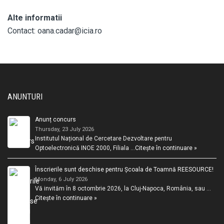
Alte informatii
Contact: oana.cadar@icia.ro
ANUNTURI
Anunț concurs
Thursday, 23 July 2026
Institutul Național de Cercetare Dezvoltare pentru
Optoelectronică INOE 2000, Filiala …
Citește în continuare »
Înscrierile sunt deschise pentru Școala de Toamnă REESOURCE!
Monday, 6 July 2026
Vă invităm în 8 octombrie 2026, la Cluj-Napoca, România, sau …
Citește în continuare »