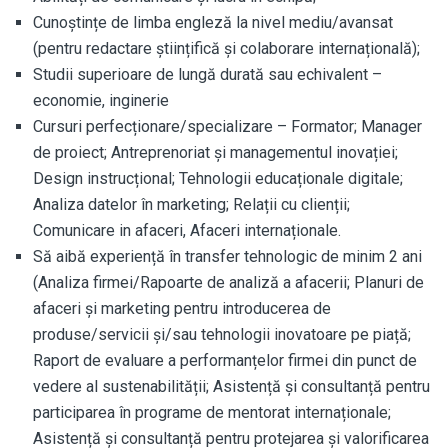
Cunoștințe de limba engleză la nivel mediu/avansat
(pentru redactare științifică și colaborare internațională);
Studii superioare de lungă durată sau echivalent –
economie, inginerie
Cursuri perfecționare/specializare – Formator; Manager
de proiect; Antreprenoriat și managementul inovației;
Design instrucțional; Tehnologii educaționale digitale;
Analiza datelor în marketing; Relații cu clienții;
Comunicare in afaceri, Afaceri internaționale.
Să aibă experiență în transfer tehnologic de minim 2 ani
(Analiza firmei/Rapoarte de analiză a afacerii; Planuri de
afaceri și marketing pentru introducerea de
produse/servicii și/sau tehnologii inovatoare pe piață;
Raport de evaluare a performanțelor firmei din punct de
vedere al sustenabilității; Asistență și consultanță pentru
participarea în programe de mentorat internaționale;
Asistență și consultanță pentru protejarea și valorificarea