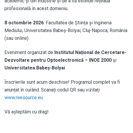
academic și din industrie și de a vă extinde rețeaua
profesională în acest domeniu.
8 octombrie 2026
: Facultatea de Știința și Ingineria
Mediului, Universitatea Babeș-Bolyai, Cluj-Napoca, România
(sau online)
Eveniment organizat de
Institutul Național de Cercetare-
Dezvoltare pentru Optoelectronică – INOE 2000
și
Universitatea Babeș-Bolyai
.
Înscrierile sunt acum deschise! Programul complet va fi
anunțat în curând. Scanați codul QR sau vizitați
www.reesource.eu
.
Vă așteptăm cu drag!