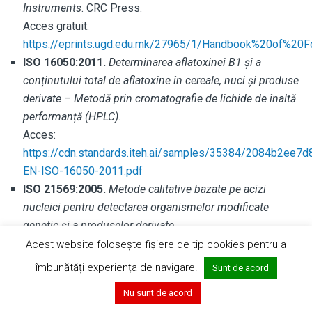
Instruments
. CRC Press.
Acces gratuit:
https://eprints.ugd.edu.mk/27965/1/Handbook%20of%20F
ISO 16050:2011.
Determinarea aflatoxinei B1 și a
conținutului total de aflatoxine în cereale, nuci și produse
derivate – Metodă prin cromatografie de lichide de înaltă
performanță (HPLC)
.
Acces:
https://cdn.standards.iteh.ai/samples/35384/2084b2ee
EN-ISO-16050-2011.pdf
ISO 21569:2005.
Metode calitative bazate pe acizi
nucleici pentru detectarea organismelor modificate
genetic și a produselor derivate
.
Acces:
Acest website folosește fișiere de tip cookies pentru a
https://cdn.standards.iteh.ai/samples/34614/e6109deb
îmbunătăți experiența de navigare.
Sunt de acord
21569-2005.pdf
Nu sunt de acord
ISO 21570:2005.
Metode cantitative bazate pe acizi