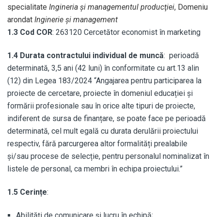
specialitate
Ingineria şi managementul producţiei
, Domeniu
arondat
Inginerie şi management
1.3 Cod COR
: 263120 Cercetător economist în marketing
1.4 Durata contractului individual de muncă
: perioadă
determinată, 3,5 ani (42 luni) în conformitate cu art.13 alin
(12) din Legea 183/2024 “Angajarea pentru participarea la
proiecte de cercetare, proiecte în domeniul educației și
formării profesionale sau în orice alte tipuri de proiecte,
indiferent de sursa de finanțare, se poate face pe perioadă
determinată, cel mult egală cu durata derulării proiectului
respectiv, fără parcurgerea altor formalități prealabile
și/sau procese de selecție, pentru personalul nominalizat în
listele de personal, ca membri în echipa proiectului.”
1.5 Cerințe
:
Abilități de comunicare și lucru în echipă;