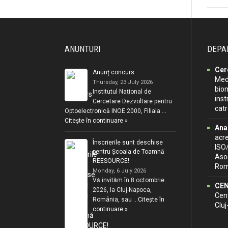
ANUNTURI
DEPA
Cer
Anunț concurs
Medi
Thursday, 23 July 2026
biom
Institutul Național de
inst
Cercetare Dezvoltare pentru
cat
Optoelectronică INOE 2000, Filiala …
Citește în continuare »
Ana
acr
Înscrierile sunt deschise
ISO
pentru Școala de Toamnă
Asoc
REESOURCE!
Rom
Monday, 6 July 2026
Vă invităm în 8 octombrie
CEN
2026, la Cluj-Napoca,
Cent
România, sau …
Citește în
Clu
continuare »