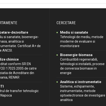
RTAMENTE
CERCETARE
cetare-dezvoltare
Mediu si sanatate
u si sanatate, bioenergie-
Tehnologii de mediu, metode
asa, analitica si
moderne de evaluare si
rumentatie. Certificat A+ de
monitorizare
re ANCSI.
Bioenergie-biomasa
lize chimice
Combustibili regenerabili,
editat conform SR EN
tehnologii si instalatii, procese
/CEI 17025:2005 de catre
de conversia biomasei in
iatia de Acreditare din
energie
ania, RENAR
Analitica si instrumentatie
TI
Sisteme, echipamente,
rul de transfer tehnologic
instrumentatie, metode
j-Napoca
optoelectronice de investigare
analitica