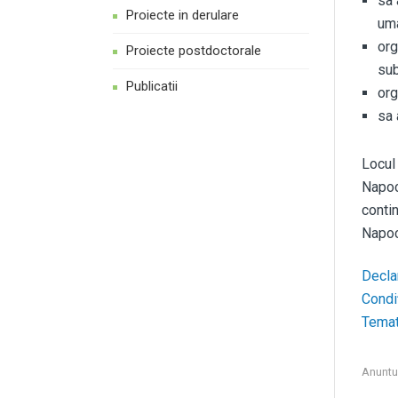
sa 
Proiecte in derulare
um
org
Proiecte postdoctorale
sub
Publicatii
org
sa 
Locul
Napoca
conti
Napoc
Decla
Condi
Temat
Anuntu