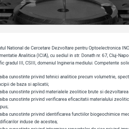
utul National de Cercetare Dezvoltare pentru Optoelectronica INOE
mentatie Analitica (ICIA), cu sediul in str. Donath nr. 67, Cluj-Na
ific gradul III, CSIII, domeniul Ingineria mediului. Competente solic
aiba cunostinte privind tehnici analitice precum volumetrie, sp
ncipii de baza si aplicatii;
aiba cunostinte privind materialele zeolitice brute si dezvoltare
aiba cunostinte privind verificarea eficacitatii materialului zeoliti
pus;
aiba cunostinte privind identificarea functiilor biogeochimice med
ificarilor induse de acestea;