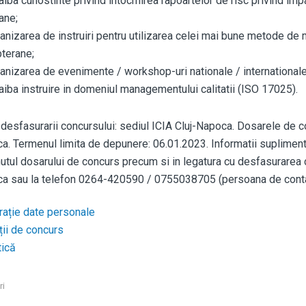
aiba cunostinte privind intocmirea rapoartelor de risc privind imp
ane;
anizarea de instruiri pentru utilizarea celei mai bune metode de 
terane;
anizarea de evenimente / workshop-uri nationale / internationale
aiba instruire in domeniul managementului calitatii (ISO 17025).
 desfasurarii concursului: sediul ICIA Cluj-Napoca. Dosarele de co
. Termenul limita de depunere: 06.01.2023. Informatii suplimentare
nutul dosarului de concurs precum si in legatura cu desfasurarea c
a sau la telefon 0264-420590 / 0755038705 (persoana de contact:
rație date personale
ții de concurs
ică
ri