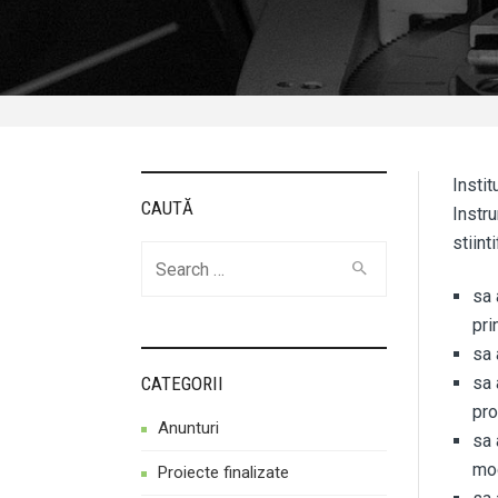
Instit
CAUTĂ
Instru
stiint
Cauta
sa 
pri
sa 
CATEGORII
sa 
pro
Anunturi
sa 
mod
Proiecte finalizate