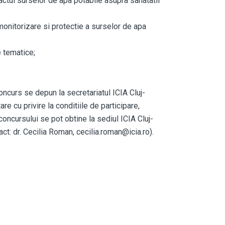
actul surselor de apa potabile asupra sanatatii
monitorizare si protectie a surselor de apa
 tematice;
ncurs se depun la secretariatul ICIA Cluj-
 cu privire la conditiile de participare,
oncursului se pot obtine la sediul ICIA Cluj-
 dr. Cecilia Roman, cecilia.roman@icia.ro).