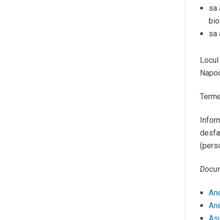
sa 
bio
sa 
Locul
Napoc
Terme
Inform
desfa
(perso
Docum
An
An
Asu