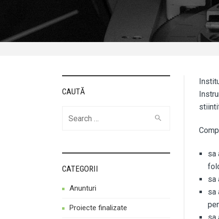
Instit
CAUTĂ
Instru
stiint
Cauta
Compe
sa 
fol
CATEGORII
sa 
Anunturi
sa 
pen
Proiecte finalizate
sa 