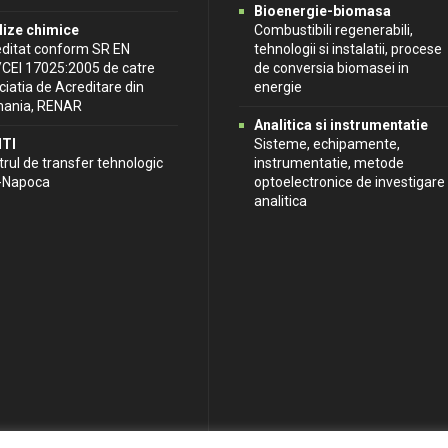
Bioenergie-biomasa
lize chimice
Combustibili regenerabili,
editat conform SR EN
tehnologii si instalatii, procese
/CEI 17025:2005 de catre
de conversia biomasei in
iatia de Acreditare din
energie
ania, RENAR
Analitica si instrumentatie
TI
Sisteme, echipamente,
rul de transfer tehnologic
instrumentatie, metode
j-Napoca
optoelectronice de investigare
analitica