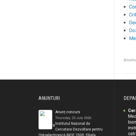
Co
Cri
Dec
Dos
Me
Anuntu
ANUNTURI
DEPA
Cer
Anunț concurs
Medi
Thursday, 23 July 2026
biom
Institutul Național de
inst
Cercetare Dezvoltare pentru
cat
Optoelectronică INOE 2000, Filiala …