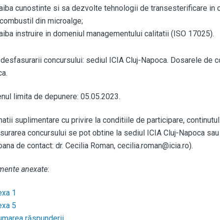
aiba cunostinte si sa dezvolte tehnologii de transesterificare in 
combustil din microalge;
aiba instruire in domeniul managementului calitatii (ISO 17025).
 desfasurarii concursului: sediul ICIA Cluj-Napoca. Dosarele de co
a.
nul limita de depunere: 05.05.2023.
atii suplimentare cu privire la conditiile de participare, continut
surarea concursului se pot obtine la sediul ICIA Cluj-Napoca s
ana de contact: dr. Cecilia Roman, cecilia.roman@icia.ro).
ente anexate
:
exa 1
exa 5
marea răspunderii