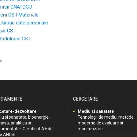
misii CNATDCU
terii CS I Materiale
larație date personale
ar CS I
todologie CS I
ri
RTAMENTE
CERCETARE
cetare-dezvoltare
Mediu si sanatate
u si sanatate, bioenergie-
Tehnologii de mediu, metode
asa, analitica si
moderne de evaluare si
rumentatie. Certificat A+ de
monitorizare
re ANCSI.