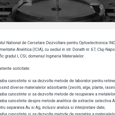
utul National de Cercetare Dezvoltare pentru Optoelectronica INOE
mentatie Analitica (ICIA), cu sediul in str. Donath nr. 67, Cluj-Na
ific gradul I, CSI, domeniul Ingineria Materialelor.
tente solicitate:
aiba cunostinte si sa dezvolte metode de laborator pentru retiner
osind diverse materialelor adsorbante (zeoliti, alge, plante, rasin
aiba cunostinte si sa dezvolte metode de recuperare a metalelor
aiba cunostinte despre metode analitice de extractie selectiva A
tru separarea Au si Ag, inclusiv analiza si interpretare date;
aiba cunostinte si sa dezvolte metode de pregatire a materialelor 