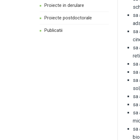
Proiecte in derulare
sch
sa 
Proiecte postdoctorale
ads
Publicatii
sa 
cin
sa 
ret
sa 
sa 
sa 
sol
sa 
sa 
sa 
mic
sa 
bio