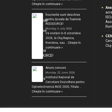
Citește în continuare »
Ana
acr
Înscrierile sunt deschise
ISO
pentru Școala de Toamnă
Asoc
REESOURCE!
Rom
Monday, 6 July 2026
Vă invităm în 8 octombrie
CEN
2026, la Cluj-Napoca,
Cent
România, sau …
Citește în
Clu
continuare »
Anunț concurs
Monday, 22 June 2026
Institutul Național de
Cercetare Dezvoltare pentru
Optoelectronică INOE 2000, Filiala …
Citește în continuare »