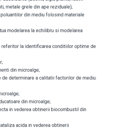
ti, metale grele din ape reziduale);
 poluantilor din mediu folosind materiale
tua modelarea la echilibru si modelarea
eferitor la identificarea conditiilor optime de
r;
enti din microalge;
 de determinare a calitatii factorilor de mediu:
microalge;
educatoare din microalge;
ecta in vederea obtinerii biocombustil din
ataliza acida in vederea obtinerii