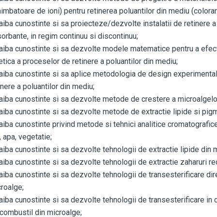
imbatoare de ioni) pentru retinerea poluantilor din mediu (coloran
aiba cunostinte si sa proiecteze/dezvolte instalatii de retinere a
orbante, in regim continuu si discontinuu;
aiba cunostinte si sa dezvolte modele matematice pentru a efec
etica a proceselor de retinere a poluantilor din mediu;
aiba cunostinte si sa aplice metodologia de design experimental r
inere a poluantilor din mediu;
aiba cunostinte si sa dezvolte metode de crestere a microalgelo
aiba cunostinte si sa dezvolte metode de extractie lipide si pigm
aiba cunostinte privind metode si tehnici analitice cromatografice
, apa, vegetatie;
aiba cunostinte si sa dezvolte tehnologii de extractie lipide din 
aiba cunostinte si sa dezvolte tehnologii de extractie zaharuri r
aiba cunostinte si sa dezvolte tehnologii de transesterificare dir
roalge;
aiba cunostinte si sa dezvolte tehnologii de transesterificare in c
combustil din microalge;