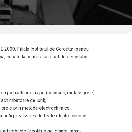
 2000, Filiala Institutul de Cercetari pentru
poca, scoate la concurs un post de cercetator
ea poluantilor din ape (coloranti, metale grele)
i schimbatoare de ioni);
 grele prin metode electrochimice;
u si Ag, realizarea de teste electrochimice
adsorbante (zeoliti, alge, plante, rasini