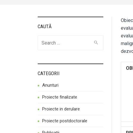
Obiec
CAUTĂ
evalua
evalua
Cauta
malign
dezvol
OB
CATEGORII
Anunturi
Proiecte finalizate
Proiecte in derulare
Proiecte postdoctorale
Publicatii
PR