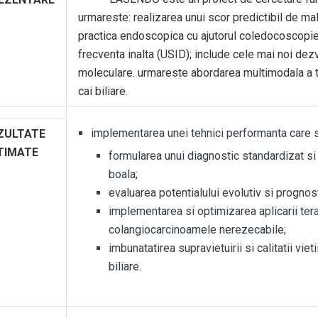
urmareste: realizarea unui scor predictibil de mal
practica endoscopica cu ajutorul coledocoscopiei
frecventa inalta (USID); include cele mai noi dezv
moleculare. urmareste abordarea multimodala a t
cai biliare.
implementarea unei tehnici performanta care 
ZULTATE
TIMATE
formularea unui diagnostic standardizat si
boala;
evaluarea potentialului evolutiv si prognos
implementarea si optimizarea aplicarii ter
colangiocarcinoamele nerezecabile;
imbunatatirea supravietuirii si calitatii vie
biliare.