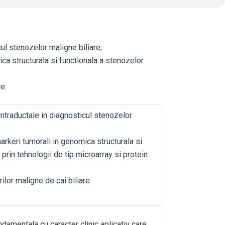
ul stenozelor maligne biliare;
ica structurala si functionala a stenozelor
e.
intraductale in diagnosticul stenozelor
arkeri tumorali in genomica structurala si
 prin tehnologii de tip microarray si protein
lor maligne de cai biliare.
ntala cu caracter clinic aplicativ care