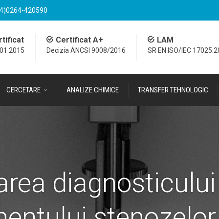
4)0264-420590
tificat
Certificat A+
LAM
001:2015
Decizia ANCSI 9008/2016
SR EN ISO/IEC 17025:
CERCETARE
ANALIZE CHIMICE
TRANSFER TEHNOLOGIC
area diagnosticului
mentului stenozelo