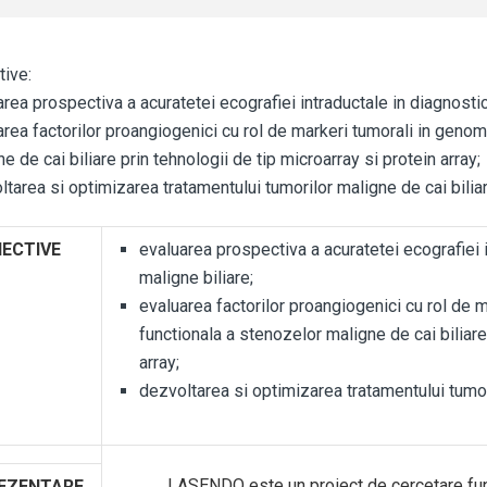
tive:
rea prospectiva a acuratetei ecografiei intraductale in diagnostic
rea factorilor proangiogenici cu rol de markeri tumorali in genom
e de cai biliare prin tehnologii de tip microarray si protein array;
tarea si optimizarea tratamentului tumorilor maligne de cai biliar
IECTIVE
evaluarea prospectiva a acuratetei ecografiei 
maligne biliare;
evaluarea factorilor proangiogenici cu rol de m
functionala a stenozelor maligne de cai biliare
array;
dezvoltarea si optimizarea tratamentului tumori
LASENDO este un proiect de cercetare fundame
EZENTARE