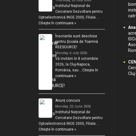
Thursday, 23 July 2026
biom
Institutul Național de
inst
Cercetare Dezvoltare pentru
cat
Optoelectronică INOE 2000, Filiala …
Citește în continuare »
Ana
acr
Înscrierile sunt deschise
ISO
pentru Școala de Toamnă
Asoc
REESOURCE!
Rom
Monday, 6 July 2026
Vă invităm în 8 octombrie
CEN
2026, la Cluj-Napoca,
Cent
România, sau …
Citește în
Clu
continuare »
Anunț concurs
Monday, 22 June 2026
Institutul Național de
Cercetare Dezvoltare pentru
Optoelectronică INOE 2000, Filiala …
Citește în continuare »