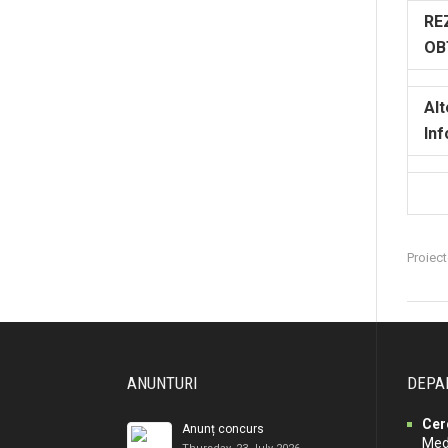
RE
OB
Alt
Inf
Proiect
ANUNTURI
DEPA
Cer
Anunț concurs
Medi