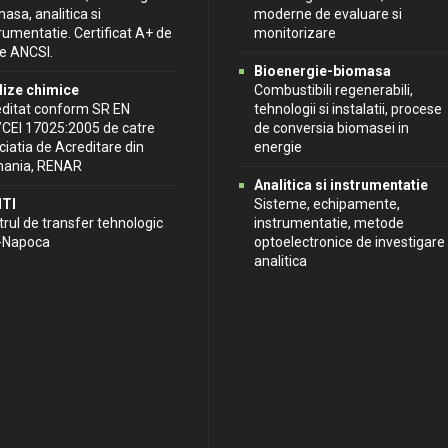
asa, analitica si
moderne de evaluare si
rumentatie. Certificat A+ de
monitorizare
re ANCSI.
Bioenergie-biomasa
lize chimice
Combustibili regenerabili,
editat conform SR EN
tehnologii si instalatii, procese
/CEI 17025:2005 de catre
de conversia biomasei in
iatia de Acreditare din
energie
ania, RENAR
Analitica si instrumentatie
TI
Sisteme, echipamente,
rul de transfer tehnologic
instrumentatie, metode
j-Napoca
optoelectronice de investigare
analitica