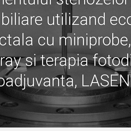
 biliare utilizand ec
ctala cu miniprobe,
ray si terapia foto
oadjuvanta, LASE