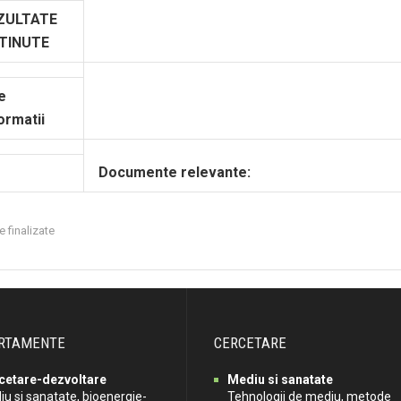
ZULTATE
TINUTE
e
ormatii
Documente relevante:
e finalizate
RTAMENTE
CERCETARE
cetare-dezvoltare
Mediu si sanatate
u si sanatate, bioenergie-
Tehnologii de mediu, metode