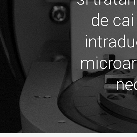
de cai
intradu
microar
ne