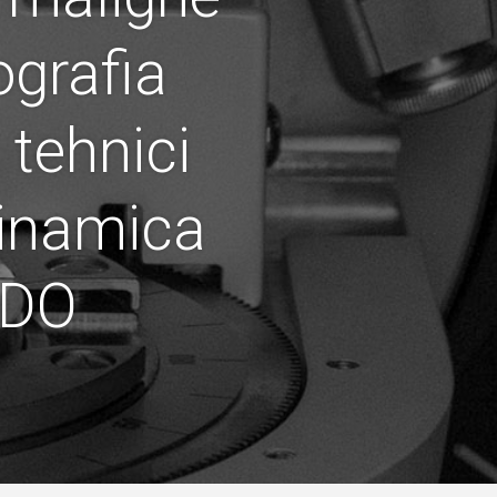
ografia
 tehnici
dinamica
NDO