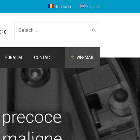
Română
English
Cauta
2018
EURALIM
CONTACT
WEBMAIL
 precoce
r maligne