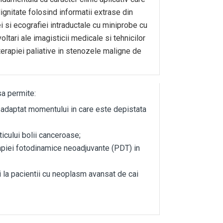
ignitate folosind informatii extrase din
 si ecografiei intraductale cu miniprobe cu
oltari ale imagisticii medicale si tehnicilor
erapiei paliative in stenozele maligne de
sa permite:
 adaptat momentului in care este depistata
ticului bolii canceroase;
apiei fotodinamice neoadjuvante (PDT) in
tii la pacientii cu neoplasm avansat de cai