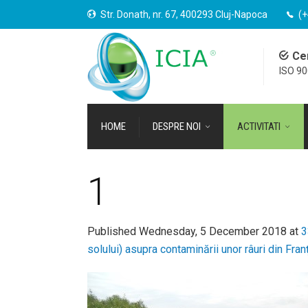
Str. Donath, nr. 67, 400293 Cluj-Napoca
(+
Cer
ISO 9
HOME
DESPRE NOI
ACTIVITATI
1
Published
Wednesday, 5 December 2018
at
3
solului) asupra contaminării unor râuri din Fr