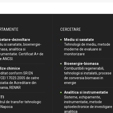
RTAMENTE
CERCETARE
cetare-dezvoltare
Mediu si sanatate
u si sanatate, bioenergie-
Tehnologii de mediu, metode
asa, analitica si
moderne de evaluare si
rumentatie. Certificat A+ de
monitorizare
re ANCSI.
Bioenergie-biomasa
lize chimice
Combustibili regenerabili,
editat conform SR EN
tehnologii si instalatii, procese
/CEI 17025:2005 de catre
de conversia biomasei in
iatia de Acreditare din
energie
ania, RENAR
Analitica si instrumentatie
TI
Sisteme, echipamente,
rul de transfer tehnologic
instrumentatie, metode
j-Napoca
optoelectronice de investigare
analitica