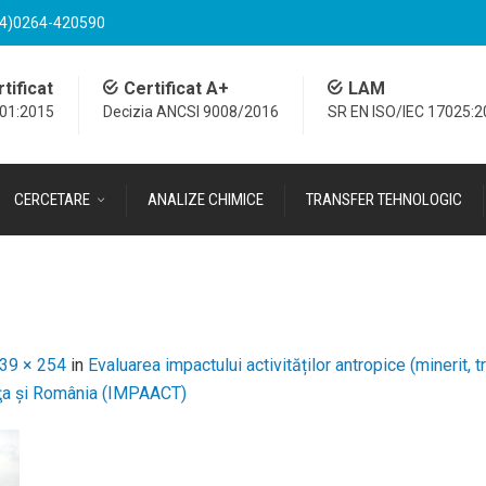
4)0264-420590
tificat
Certificat A+
LAM
001:2015
Decizia ANCSI 9008/2016
SR EN ISO/IEC 17025:
CERCETARE
ANALIZE CHIMICE
TRANSFER TEHNOLOGIC
39 × 254
in
Evaluarea impactului activităților antropice (minerit, 
anţa şi România (IMPAACT)