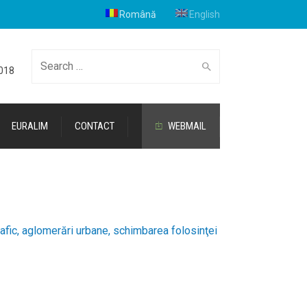
Română
English
Cauta
2018
EURALIM
CONTACT
WEBMAIL
trafic, aglomerări urbane, schimbarea folosinţei