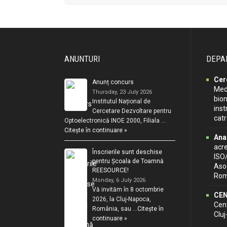
ANUNTURI
DEPA
Cer
Anunț concurs
Medi
Thursday, 23 July 2026
biom
Institutul Național de
inst
Cercetare Dezvoltare pentru
cat
Optoelectronică INOE 2000, Filiala …
Citește în continuare »
Ana
acr
Înscrierile sunt deschise
ISO
pentru Școala de Toamnă
Asoc
REESOURCE!
Rom
Monday, 6 July 2026
Vă invităm în 8 octombrie
CEN
2026, la Cluj-Napoca,
Cent
România, sau …
Citește în
Clu
continuare »