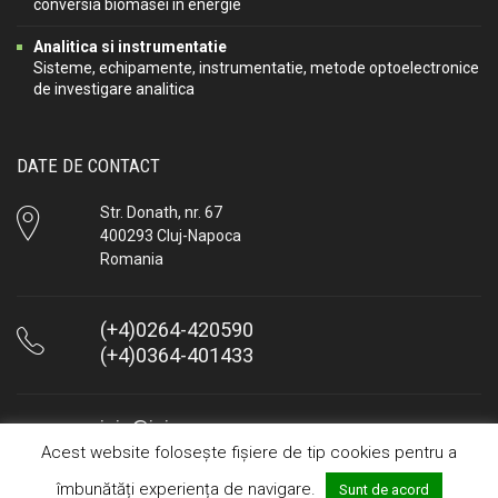
conversia biomasei in energie
Analitica si instrumentatie
Sisteme, echipamente, instrumentatie, metode optoelectronice
de investigare analitica
DATE DE CONTACT
Str. Donath, nr. 67
400293 Cluj-Napoca
Romania
(+4)0264-420590
(+4)0364-401433
icia@icia.ro
Acest website folosește fișiere de tip cookies pentru a
Raspundem in maxim 24 de ore
îmbunătăți experiența de navigare.
Sunt de acord