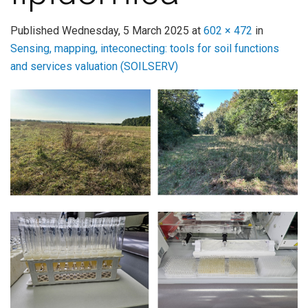
Published
Wednesday, 5 March 2025
at
602 × 472
in
Sensing, mapping, inteconecting: tools for soil functions
and services valuation (SOILSERV)