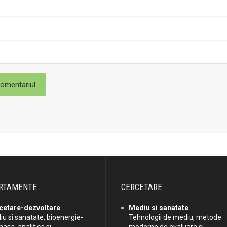
RTAMENTE
CERCETARE
cetare-dezvoltare
Mediu si sanatate
u si sanatate, bioenergie-
Tehnologii de mediu, metode