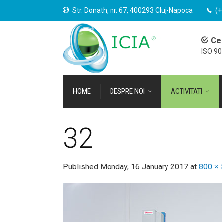
Str. Donath, nr. 67, 400293 Cluj-Napoca
(+
Cer
ISO 9
HOME
DESPRE NOI
ACTIVITATI
32
Published
Monday, 16 January 2017
at
800 ×