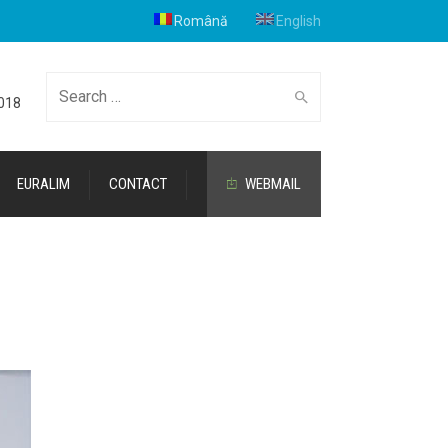
Română
English
Cauta
2018
EURALIM
CONTACT
WEBMAIL