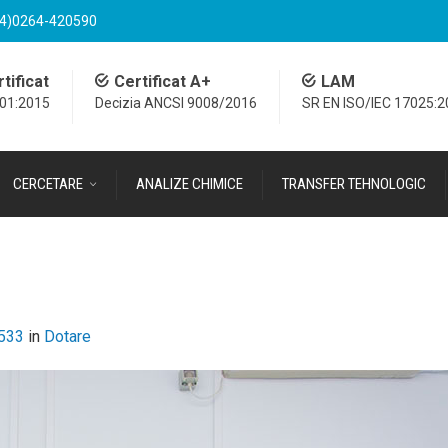
4)0264-420590
tificat
Certificat A+
LAM
001:2015
Decizia ANCSI 9008/2016
SR EN ISO/IEC 17025:
CERCETARE
ANALIZE CHIMICE
TRANSFER TEHNOLOGIC
 533
in
Dotare