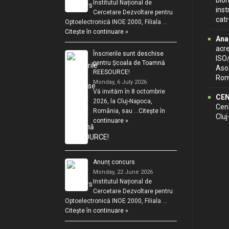
biom
Institutul Național de
inst
Cercetare Dezvoltare pentru
cat
Optoelectronică INOE 2000, Filiala …
Citește în continuare »
Ana
acr
Înscrierile sunt deschise
ISO
pentru Școala de Toamnă
Asoc
REESOURCE!
Rom
Monday, 6 July 2026
Vă invităm în 8 octombrie
CEN
2026, la Cluj-Napoca,
Cent
România, sau …
Citește în
Clu
continuare »
Anunț concurs
Monday, 22 June 2026
Institutul Național de
Cercetare Dezvoltare pentru
Optoelectronică INOE 2000, Filiala …
Citește în continuare »