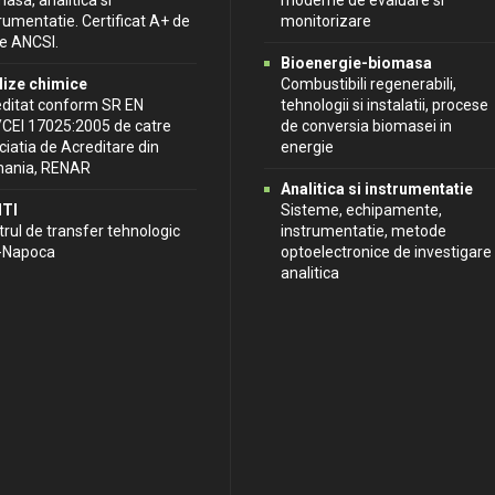
asa, analitica si
moderne de evaluare si
rumentatie. Certificat A+ de
monitorizare
re ANCSI.
Bioenergie-biomasa
lize chimice
Combustibili regenerabili,
editat conform SR EN
tehnologii si instalatii, procese
/CEI 17025:2005 de catre
de conversia biomasei in
iatia de Acreditare din
energie
ania, RENAR
Analitica si instrumentatie
TI
Sisteme, echipamente,
rul de transfer tehnologic
instrumentatie, metode
j-Napoca
optoelectronice de investigare
analitica